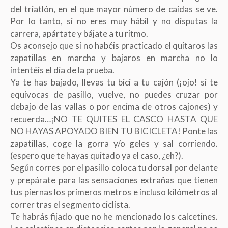
del triatlón, en el que mayor número de caídas se ve.
Por lo tanto, si no eres muy hábil y no disputas la
carrera, apártate y bájate a tu ritmo.
Os aconsejo que si no habéis practicado el quitaros las
zapatillas en marcha y bajaros en marcha no lo
intentéis el día de la prueba.
Ya te has bajado, llevas tu bici a tu cajón (¡ojo! si te
equivocas de pasillo, vuelve, no puedes cruzar por
debajo de las vallas o por encima de otros cajones) y
recuerda…¡NO TE QUITES EL CASCO HASTA QUE
NO HAYAS APOYADO BIEN TU BICICLETA! Ponte las
zapatillas, coge la gorra y/o geles y sal corriendo.
(espero que te hayas quitado ya el caso, ¿eh?).
Según corres por el pasillo coloca tu dorsal por delante
y prepárate para las sensaciones extrañas que tienen
tus piernas los primeros metros e incluso kilómetros al
correr tras el segmento ciclista.
Te habrás fijado que no he mencionado los calcetines.