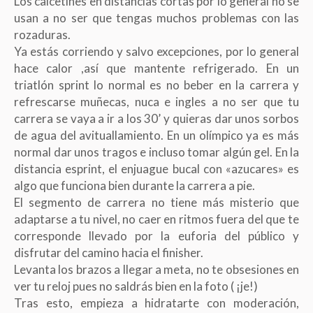
Los calcetines en distancias cortas por lo general no se
usan a no ser que tengas muchos problemas con las
rozaduras.
Ya estás corriendo y salvo excepciones, por lo general
hace calor ,así que mantente refrigerado. En un
triatlón sprint lo normal es no beber en la carrera y
refrescarse muñecas, nuca e ingles a no ser que tu
carrera se vaya a ir a los 30’ y quieras dar unos sorbos
de agua del avituallamiento. En un olímpico ya es más
normal dar unos tragos e incluso tomar algún gel. En la
distancia esprint, el enjuague bucal con «azucares» es
algo que funciona bien durante la carrera a pie.
El segmento de carrera no tiene más misterio que
adaptarse a tu nivel, no caer en ritmos fuera del que te
corresponde llevado por la euforia del público y
disfrutar del camino hacia el finisher.
Levanta los brazos a llegar a meta, no te obsesiones en
ver tu reloj pues no saldrás bien en la foto ( ¡je!)
Tras esto, empieza a hidratarte con moderación,