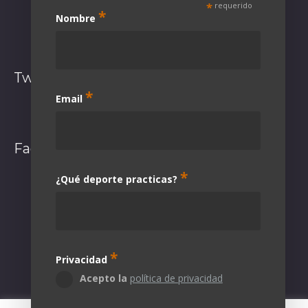
*
requerido
*
Nombre
Síguenos en Instagram
Twitter
*
Email
El feed de Twitter no está disponible en este momento.
Facebook
*
¿Qué deporte practicas?
*
Privacidad
Acepto la
política de privacidad