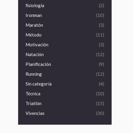
fisiología
(2)
Ironman
(10)
Maratón
(3)
Método
(11)
Motivación
(3)
Natación
(12)
Planificación
(9)
Running
(12)
Sin categoría
(4)
Técnica
(10)
Triatlón
(15)
Vivencias
(30)