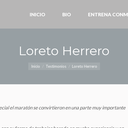
INICIO
BIO
ENTRENA CONM
INICIO
BIO
ENTRENA CONM
Loreto Herrero
Estás aquí:
Inicio
Testimonios
Loreto Herrero
pecial el maratón se convirtieron en una parte muy importante