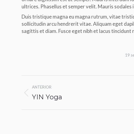
ultrices. Phasellus et semper velit. Mauris sodales 
Duis tristique magna eu magna rutrum, vitae tristiqu
sollicitudin arcu hendrerit vitae. Aliquam eget dapi
sagittis et diam. Fusce eget nibh et lacus tincidunt
19 s
Navegación
ANTERIOR
entre
Álbum
YIN Yoga
anterior:
álbumes