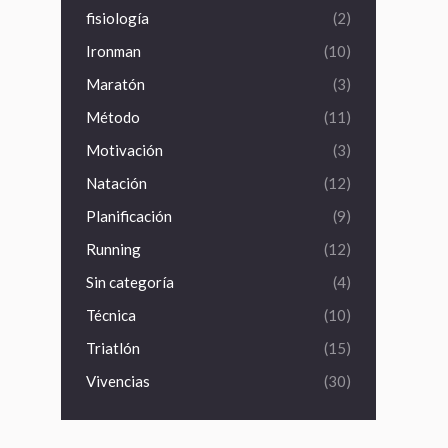
fisiología
(2)
Ironman
(10)
Maratón
(3)
Método
(11)
Motivación
(3)
Natación
(12)
Planificación
(9)
Running
(12)
Sin categoría
(4)
Técnica
(10)
Triatlón
(15)
Vivencias
(30)