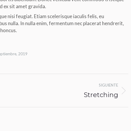
id ex sit amet gravida.
e nisi feugiat. Etiam scelerisque iaculis felis, eu
bus nulla. In nulla enim, fermentum nec placerat hendrerit,
 rhoncus.
eptiembre, 2019
SIGUIENTE
Álbum
Stretching
siguiente: