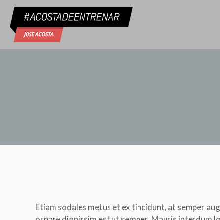
Etiam sodales metus et ex tincidunt, at semper aug
ornare dignissim est ut semper. Mauris interdum l