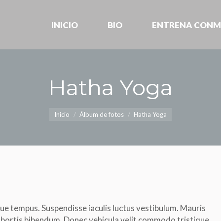
INICIO
BIO
ENTRENA CONM
INICIO
BIO
ENTRENA CONM
Hatha Yoga
Estás aquí:
Inicio
Álbum de fotos
Hatha Yoga
ue tempus. Suspendisse iaculis luctus vestibulum. Mauris
obortis bibendum. Donec vehicula velit commodo tristique