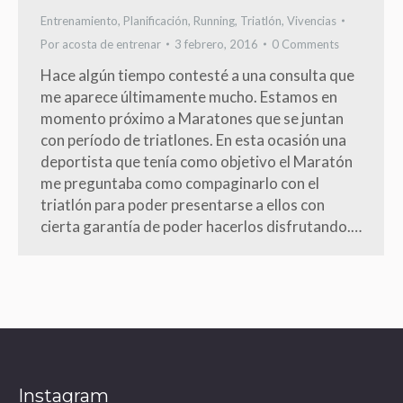
Entrenamiento
,
Planificación
,
Running
,
Triatlón
,
Vivencias
Por
acosta de entrenar
3 febrero, 2016
0 Comments
Hace algún tiempo contesté a una consulta que
me aparece últimamente mucho. Estamos en
momento próximo a Maratones que se juntan
con período de triatlones. En esta ocasión una
deportista que tenía como objetivo el Maratón
me preguntaba como compaginarlo con el
triatlón para poder presentarse a ellos con
cierta garantía de poder hacerlos disfrutando.…
Instagram