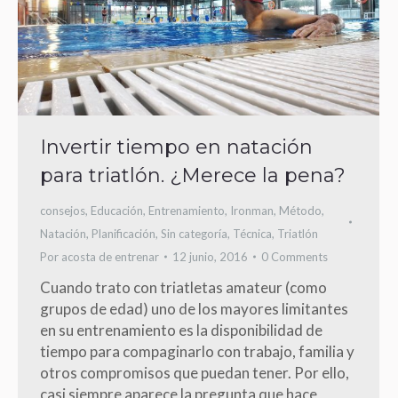
Invertir tiempo en natación
para triatlón. ¿Merece la pena?
consejos
,
Educación
,
Entrenamiento
,
Ironman
,
Método
,
Natación
,
Planificación
,
Sin categoría
,
Técnica
,
Triatlón
Por
acosta de entrenar
12 junio, 2016
0 Comments
Cuando trato con triatletas amateur (como
grupos de edad) uno de los mayores limitantes
en su entrenamiento es la disponibilidad de
tiempo para compaginarlo con trabajo, familia y
otros compromisos que puedan tener. Por ello,
casi siempre aparece la pregunta que hace