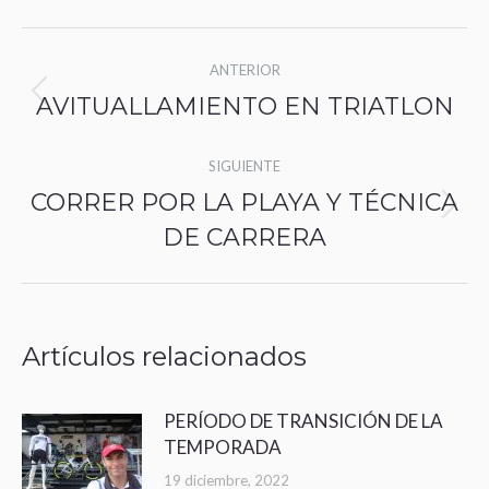
Navegación
ANTERIOR
entre
Publicación
AVITUALLAMIENTO EN TRIATLON
anterior:
publicaciones
SIGUIENTE
CORRER POR LA PLAYA Y TÉCNICA
Publicación
DE CARRERA
siguiente:
Artículos relacionados
PERÍODO DE TRANSICIÓN DE LA
TEMPORADA
19 diciembre, 2022