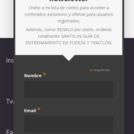
Únete a mi lista de correo para acceder a
contenidos exclusivos y ofertas para usuarios
registrados.
Además, como REGALO por unirte, recibirás
totalmente GRATIS mi GUÍA DE
ENTRENAMIENTO DE FUERZA Y TRIATLÓN.
Instagram
*
requerido
*
Nombre
Síguenos en Instagram
Twitter
*
Email
El feed de Twitter no está disponible en este momento.
Facebook