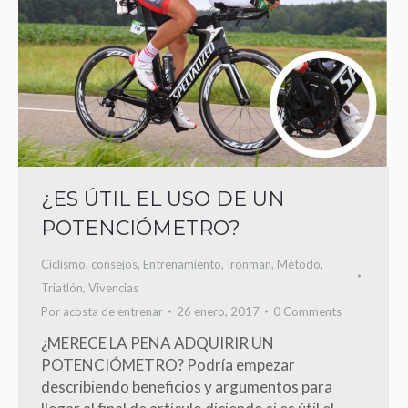
¿ES ÚTIL EL USO DE UN
POTENCIÓMETRO?
Ciclismo
,
consejos
,
Entrenamiento
,
Ironman
,
Método
,
Triatlón
,
Vivencias
Por
acosta de entrenar
26 enero, 2017
0 Comments
¿MERECE LA PENA ADQUIRIR UN
POTENCIÓMETRO? Podría empezar
describiendo beneficios y argumentos para