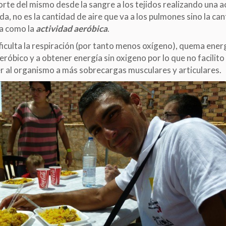
te del mismo desde la sangre a los tejidos realizando una ac
rda, no es la cantidad de aire que va a los pulmones sino la ca
da como la
actividad aeróbica
.
iculta la respiración (por tanto menos oxígeno), quema ener
óbico y a obtener energía sin oxigeno por lo que no facilito 
r al organismo a más sobrecargas musculares y articulares.