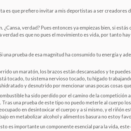
a es que prefiero invitar a mis deportistas a ser creadores 
. ¿Cansa, verdad? Pues entonces ya empiezas bien, si estás 
a verdad es que no pues el movimiento es vida, por tanto ha
Si una prueba de esa magnitud ha consumido tu energía y ade
orrido un maratón, los brazos están descansados y te puedes
está tocado, tu sistema nervioso tocado, tu hígado trabajando
shidratado y desnutrido por mencionar unas pocas cosas que 
mbustible ha sido perdido por el camino de la competición as
n. Tras una prueba de este tipo no puedo meterle al cuerpo lo
ocupado en desintoxicar el cuerpo y a sí mismo, y el riñón e
bajo en metabolizar alcohol y alimentos basura no estoy favor
esto es importante un componente esencial para la vida, este 