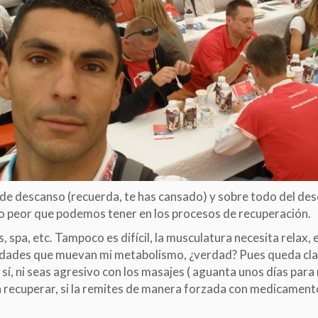
de descanso (recuerda, te has cansado) y sobre todo del de
lo peor que podemos tener en los procesos de recuperación.
s, spa, etc. Tampoco es difícil, la musculatura necesita relax
vidades que muevan mi metabolismo, ¿verdad? Pues queda cla
sí, ni seas agresivo con los masajes ( aguanta unos días para 
a recuperar, si la remites de manera forzada con medicament