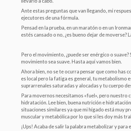
llevarlo a cabo.
Ante estas preguntas que van llegando, mi respuest
ejecutores de una fórmula.
Pensad en la prueba, en un maratón o en un Ironman
estés cansado o no, ¿es bueno dejar de moverse? L
Pero el movimiento, ¿puede ser enérgico o suave? 
movimiento sea suave. Hasta aquí vamos bien.
Ahora bien, no se te ocurra pensar que como has c
es local pero la fatiga es general, tu metabolismo 
suprarrenales saturadas y alocadas y tu cuerpo de
Para movernos necesitamos «fuel», pero nuestro co
hidratación. Lee bien, buena nutrición e hidratació
situaciones similares ya que mi hígado está muy pre
muscular y metabólica por lo que si les doy más tra
¡Ups! Acaba de salir la palabra metabolizar y para 