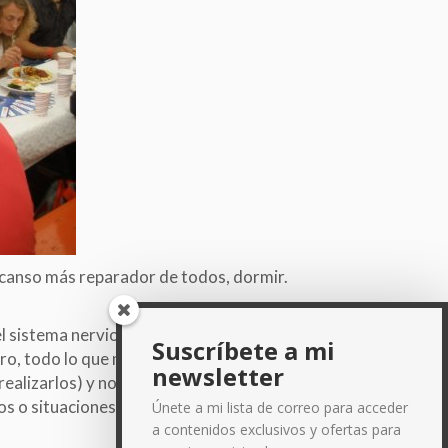
scanso más reparador de todos, dormir.
, el sistema nerviosos necesita relax, como no puedo
Suscríbete a mi
ro, todo lo que me aporte
relax
y esté a tu alcance
newsletter
realizarlos) y no fuerces la bajada de inflamación,
os o situaciones agresivas estás rompiendo los
Únete a mi lista de correo para acceder
a contenidos exclusivos y ofertas para