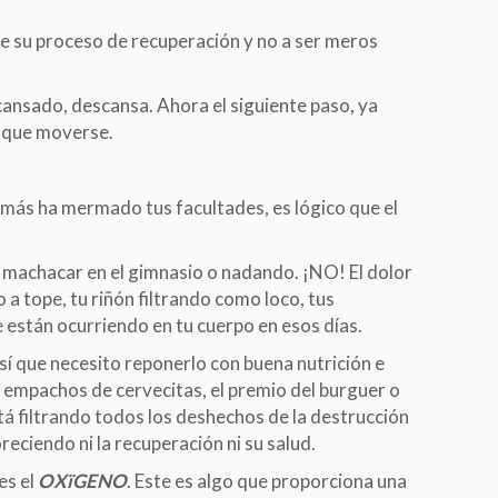
de su proceso de recuperación y no a ser meros
cansado, descansa. Ahora el siguiente paso, ya
y que moverse.
más ha mermado tus facultades, es lógico que el
 machacar en el gimnasio o nadando. ¡NO! El dolor
 a tope, tu riñón filtrando como loco, tus
están ocurriendo en tu cuerpo en esos días.
í que necesito reponerlo con buena nutrición e
s empachos de cervecitas, el premio del burguer o
stá filtrando todos los deshechos de la destrucción
eciendo ni la recuperación ni su salud.
es el
OXïGENO
. Este es algo que proporciona una