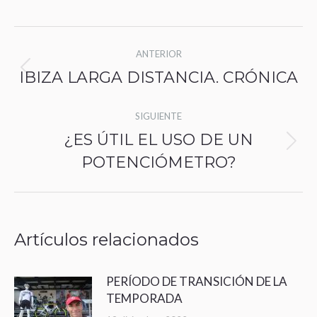
Navegación
ANTERIOR
entre
Publicación
IBIZA LARGA DISTANCIA. CRÓNICA
anterior:
publicaciones
SIGUIENTE
¿ES ÚTIL EL USO DE UN
Publicación
POTENCIÓMETRO?
siguiente:
Artículos relacionados
PERÍODO DE TRANSICIÓN DE LA
TEMPORADA