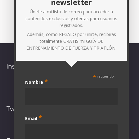
newsletter
Únete a mi lista de correo para acceder a
contenidos exclusivos y ofertas para usuarios
registrados.
Además, como REGALO por unirte, recibirás
totalmente GRATIS mi GUÍA DE
ENTRENAMIENTO DE FUERZA Y TRIATLÓN.
Instagram
*
requerido
*
Nombre
Síguenos en Instagram
Twitter
*
Email
El feed de Twitter no está disponible en este momento.