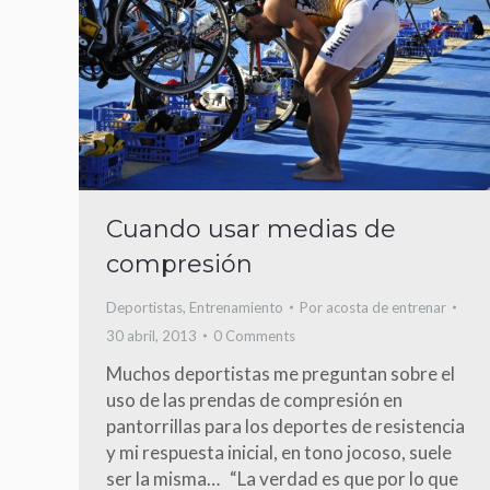
Cuando usar medias de
compresión
Deportistas
,
Entrenamiento
Por
acosta de entrenar
30 abril, 2013
0 Comments
Muchos deportistas me preguntan sobre el
uso de las prendas de compresión en
pantorrillas para los deportes de resistencia
y mi respuesta inicial, en tono jocoso, suele
ser la misma… “La verdad es que por lo que